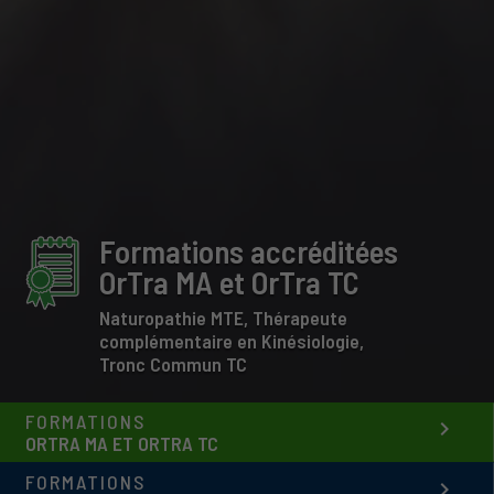
Formations accréditées
OrTra MA et OrTra TC
Naturopathie MTE, Thérapeute
complémentaire en Kinésiologie,
Tronc Commun TC
FORMATIONS
keyboard_arrow_right
ORTRA MA ET ORTRA TC
FORMATIONS
keyboard_arrow_right