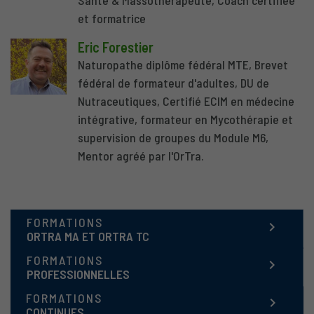
Santé & Massothérapeute, Coach certifiée
et formatrice
Eric Forestier
Naturopathe diplôme fédéral MTE, Brevet
fédéral de formateur d'adultes, DU de
Nutraceutiques, Certifié ECIM en médecine
intégrative, formateur en Mycothérapie et
supervision de groupes du Module M6,
Mentor agréé par l'OrTra.
FORMATIONS
keyboard_arrow_right
ORTRA MA ET ORTRA TC
FORMATIONS
keyboard_arrow_right
PROFESSIONNELLES
FORMATIONS
keyboard_arrow_right
CONTINUES