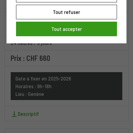
Baunscheidt-Fleur de Prunier
Tout refuser
Pré-requis
:
Etudiant ou Thérapeute en
Naturopathie
Tout accepter
24 heures
/
3 jours
Prix : CHF 660
Date à fixer en 2025-2026
Horaires : 9h-18h
Lieu : Genève
Descriptif