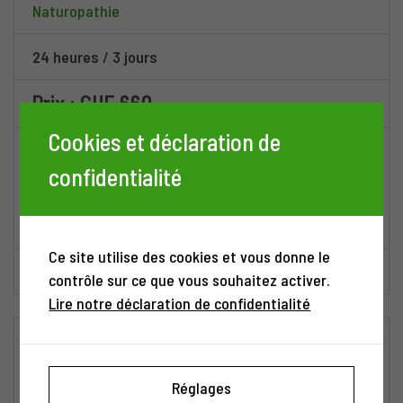
Naturopathie
24 heures
/
3 jours
Prix : CHF 660
Cookies et déclaration de
10 au 12 novembre 2025
confidentialité
Horaires : 9h-18h
Lieu : Genève
Ce site utilise des cookies et vous donne le
Descriptif
contrôle sur ce que vous souhaitez activer.
Lire notre déclaration de confidentialité
Diagnostics et solutions en thérapies
biophysiques (ventouses, sangsues,
Réglages
baunscheit) endocrinologiques &